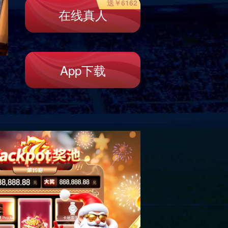
在线咨询
服务热线
在线留言