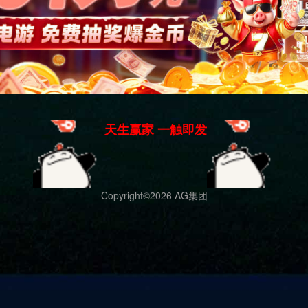
我们
联系我们
们
电话：0755-88888888
言
手机：139-8888-9999
邮箱：admin@youweb.com
地址：广东省广州市番禺经济开发区
备案号：
ICP备31563655号-1