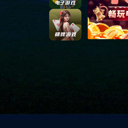
关于我们
产品展示
联系
企业简介
岗亭
联系我
资质荣誉
宣传栏
在线留
企业风采
垃圾箱
加工设备
滚动灯箱
服务支持
候车亭系列
路名牌灯箱
公共自行车亭