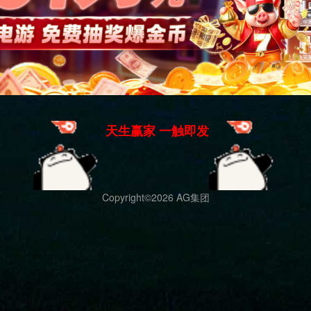
首页
上一页
3
4
5
下
我们
联系我们
们
电话：0755-88888888
言
手机：139-8888-9999
邮箱：admin@youweb.com