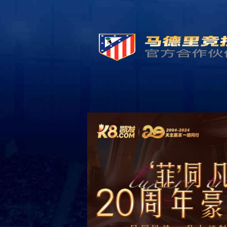
网站首页
关于我们
产品展示
经