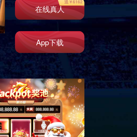
看得着的，公交候车亭品质保证，是一个靠谱的
拥有最先进的钣金加工设备（数控剪板机、数控折
了解详情
在线咨询
服务热线